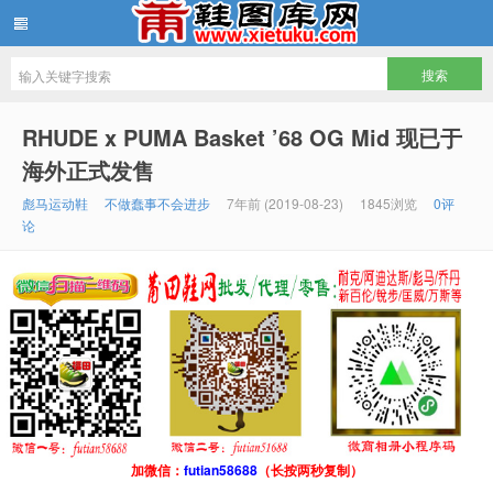
鞋图库网
RHUDE x PUMA Basket ’68 OG Mid 现已于
海外正式发售
彪马运动鞋
不做蠢事不会进步
7年前 (2019-08-23)
1845浏览
0评
论
加微信：
futian58688
（长按两秒复制）