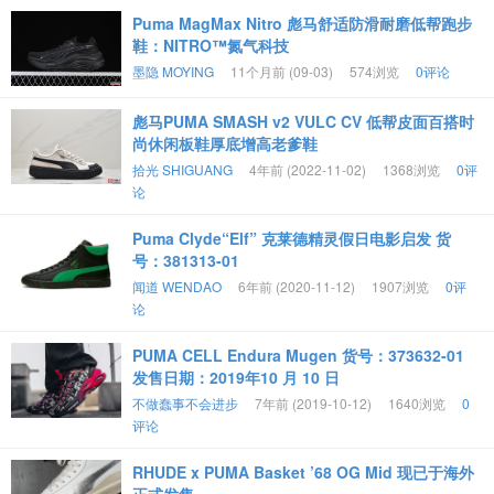
Puma MagMax Nitro 彪马舒适防滑耐磨低帮跑步
鞋：NITRO™氮气科技
墨隐 MOYING
11个月前 (09-03)
574浏览
0评论
彪马PUMA SMASH v2 VULC CV 低帮皮面百搭时
尚休闲板鞋厚底增高老爹鞋
拾光 SHIGUANG
4年前 (2022-11-02)
1368浏览
0评
论
Puma Clyde“Elf” 克莱德精灵假日电影启发 货
号：381313-01
闻道 WENDAO
6年前 (2020-11-12)
1907浏览
0评
论
PUMA CELL Endura Mugen 货号：373632-01
发售日期：2019年10 月 10 日
不做蠢事不会进步
7年前 (2019-10-12)
1640浏览
0
评论
RHUDE x PUMA Basket ’68 OG Mid 现已于海外