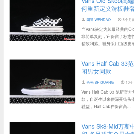
Vans Old S
何重新定义滑板鞋
闻道 WENDAO
8个月前 
当Vans决定为其最经典的Ol
非简单复刻，它保留了标志性的
精致利落。鞋身采用顶级皮革替
Vans Half Ca
闲男女同款
拾光 SHIGUANG
10个月
Vans Half Cab 33
款，自诞生以来便深受街头潮
鞋型，Half Cab在保留高...
Vans Sk8-Mid
印 多尺码齐全男女