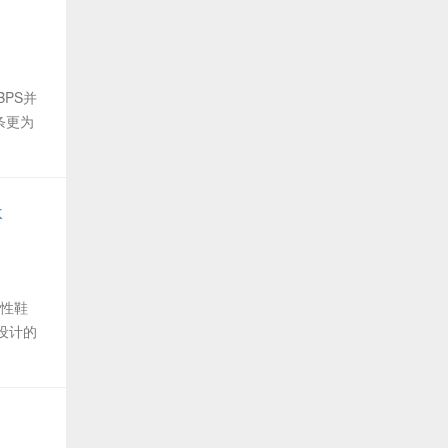
BPS并
条更为
休
志性鞋
设计的