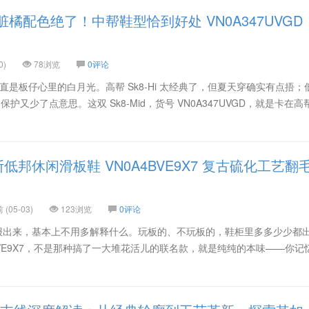
 这双脏橘配色绝了！中帮鞋型恰到好处 VN0A347UVGD
0)
78浏览
0评论
列一直是板仔心里的白月光。高帮 Sk8-Hi 太经典了，但夏天穿确实有点捂；
踝的保护又少了点意思。这双 Sk8-Mid，货号 VN0A347UVGD，就是卡在
ol 万斯低邦休闲滑板鞋 VN0A4BVE9X7 复古硫化工艺翻
(05-03)
123浏览
0评论
，这鞋名一报出来，基本上不用多解释什么。玩板的、不玩板的，鞋柜里多多少少都
4BVE9X7，不是那种搞了一大堆花活儿的联名款，就是纯纯的本味——你记