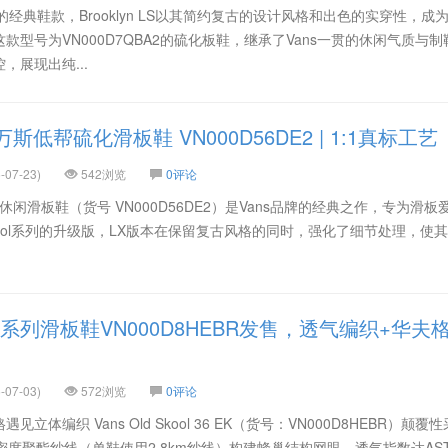
的经典鞋款，Brooklyn LS以其简约复古的设计风格和出色的实穿性，成
型号为VN000D7QBA2的硫化板鞋，继承了Vans一贯的休闲气质与制
展现出纯...
ool 万斯低帮硫化滑板鞋 VN000D56DE2 | 1:1真标工艺
-07-23)
542浏览
0评论
l 万斯低帮休闲滑板鞋（货号 VN000D56DE2）是Vans品牌的经典之作，专为滑
kool系列的升级版，LX版本在保留复古风格的同时，强化了细节处理，使
ol编织系列滑板鞋VN000D8HEBR发售，透气编织+华夫
-07-03)
572浏览
0评论
体编织 Vans Old Skool 36 EK（货号：VN000D8HEBR）颠覆
密度聚酯纱线（单鞋使用2.8km纱线）构建蜂巢结构网眼，透气指数达ASTM