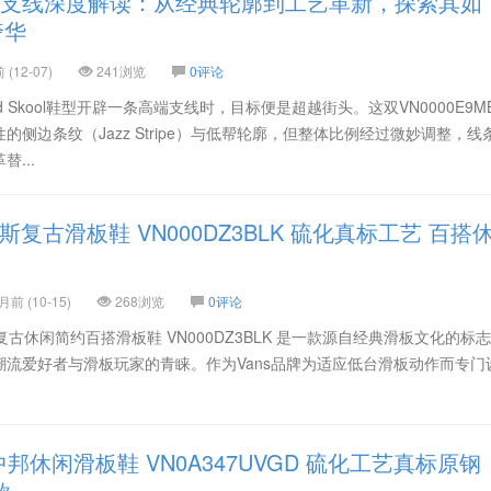
kool高端支线深度解读：从经典轮廓到工艺革新，探索其如
奢华
(12-07)
241浏览
0评论
d Skool鞋型开辟一条高端支线时，目标便是超越街头。这双VN0000E9M
侧边条纹（Jazz Stripe）与低帮轮廓，但整体比例经过微妙调整，线
...
b 33范斯复古滑板鞋 VN000DZ3BLK 硫化真标工艺 百搭
前 (10-15)
268浏览
0评论
 范斯官方复古休闲简约百搭滑板鞋 VN000DZ3BLK 是一款源自经典滑板文化的标
流爱好者与滑板玩家的青睐。作为Vans品牌为适应低台滑板动作而专门
万斯中邦休闲滑板鞋 VN0A347UVGD 硫化工艺真标原钢
款