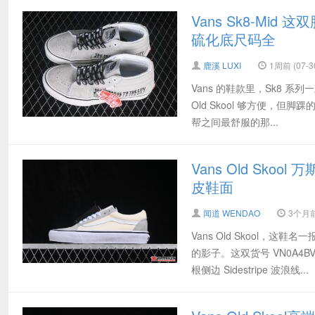
Vans Sk8-Mid
硫化底尺码全
鹿溪 LUXI
1周前 (07-3
Vans 的鞋款里，Sk8 系
Old Skool 够方便，但脚
帮之间最舒服的那...
Vans Old Sko
皮鞋面
闻道 WENDAO
3个月前 
Vans Old Skool
的影子。这双货号 VN0A
根侧边 Sidestripe 波浪线...