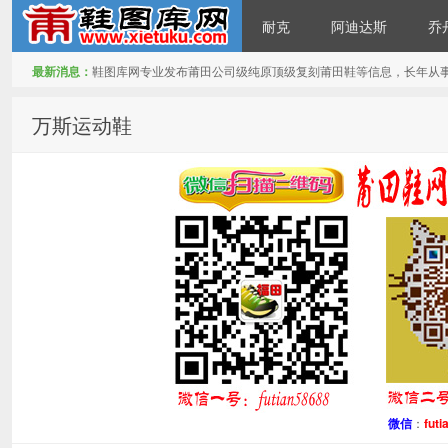
耐克
阿迪达斯
乔
最新消息：
鞋图库网专业发布莆田公司级纯原顶级复刻莆田鞋等信息，长年从
鞋图库网
万斯运动鞋
微信
：
futi