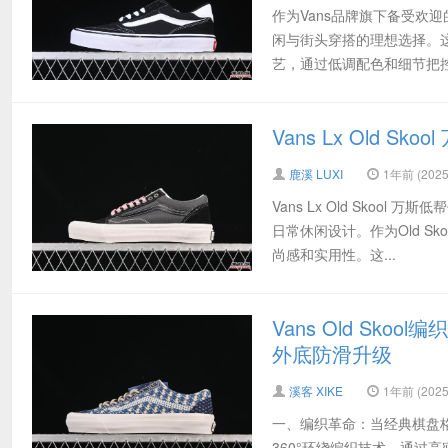
作为Vans品牌旗下备受欢迎
闲与街头穿搭的理想选择。这款
艺，通过低调配色和细节把控，
Vans Lx Old Sk
鹿溪 LUXI
1年前 (2025
Vans Lx Old Skoo
日常休闲设计。作为Old S
尚感和实用性。这...
Vans Old Sko
外底防滑升级
溪客 XIKE
1年前 (2025
一、编织革命：当经典棋盘格遇见立
360°环绕编织技术，通过高