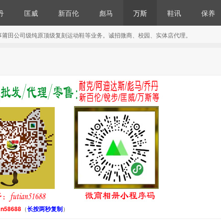
丹
匡威
新百伦
彪马
万斯
鞋讯
保养
事莆田公司级纯原顶级复刻运动鞋等业务。诚招微商、校园、实体店代理。
an58688
（
长按两秒复制
）