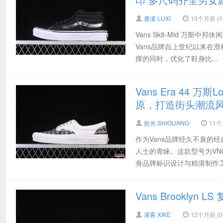
鹿溪 LUXI
10个月前 (10
Vans Sk8-Mid 万斯
Vans品牌自上世纪以来在滑
撑的同时，优化了鞋身比...
Vans Era 44
原，打造街头潮流
拾光 SHIGUANG
11个月
作为Vans品牌经久不衰的
人士的青睐。这款型号为VN0
身品牌标识设计与精湛制作工
Vans Brookl
溪客 XIKE
12个月前 (08