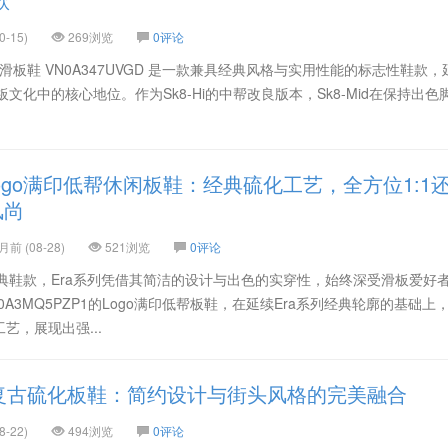
-15)
269浏览
0评论
中邦休闲滑板鞋 VN0A347UVGD 是一款兼具经典风格与实用性能的标志性鞋款
板文化中的核心地位。作为Sk8-Hi的中帮改良版本，Sk8-Mid在保持出色
 万斯Logo满印低帮休闲板鞋：经典硫化工艺，全方位1:1
风尚
前 (08-28)
521浏览
0评论
经典鞋款，Era系列凭借其简洁的设计与出色的实穿性，始终深受滑板爱好
A3MQ5PZP1的Logo满印低帮板鞋，在延续Era系列经典轮廓的基础上
艺，展现出强...
yn LS 复古硫化板鞋：简约设计与街头风格的完美融合
-22)
494浏览
0评论