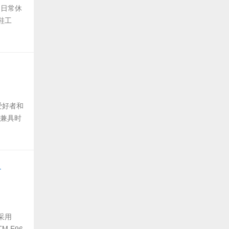
为日常休
鞋工
板爱好者和
其兼具时
格
性采用
 E96