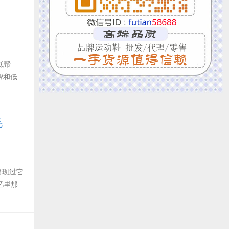
低帮
高帮和低
毛
出现过它
忆里那