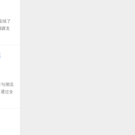
，延续了
脚踝支
还
者与潮流
，通过全