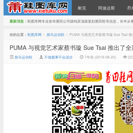
耐克
阿迪达斯
乔
最新消息：
鞋图库网专业发布莆田公司级纯原顶级复刻莆田鞋等信息，长年从
鞋图库网
你的位置：
鞋图库网
彪马运动鞋
PUMA 与视觉艺术家蔡书璇 Sue Ts
>
>
PUMA 与视觉艺术家蔡书璇 Sue Tsai 
彪马运动鞋
不做蠢事不会进步
7年前 (2019-08-20)
22