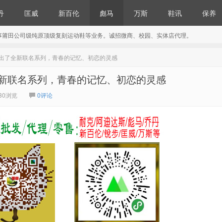
丹
匡威
新百伦
彪马
万斯
鞋讯
保养
事莆田公司级纯原顶级复刻运动鞋等业务。诚招微商、校园、实体店代理。
ai 推出了全新联名系列，青春的记忆、初恋的灵感
推出了全新联名系列，青春的记忆、初恋的灵感
30浏览
0评论