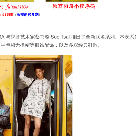
an58688
（
长按两秒复制
）
与视觉艺术家蔡书璇 Sue Tsai 推出了全新联名系列。本次系
、手包和无檐帽等服饰配饰，以及多双经典鞋款。