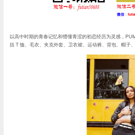
微信
：
futi
以高中时期的青春记忆和懵懂青涩的初恋经历为灵感，PUMA 
括 T 恤、毛衣、夹克外套、卫衣裙、运动裤、背包、帽子