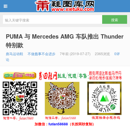
鞋图库网
PUMA 与 Mercedes AMG 车队推出 Thunder
特别款
彪马运动鞋
不做蠢事不会进步
7年前 (2019-07-27)
2365浏览
0评
论
加微信：
futian58688
（长按两秒复制）