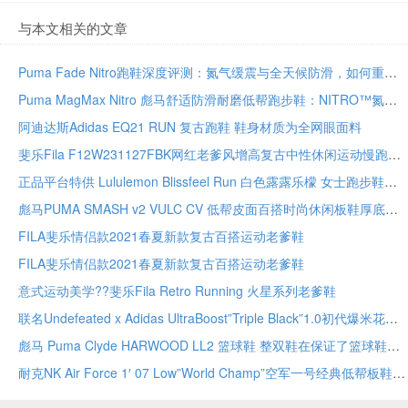
与本文相关的文章
Puma Fade Nitro跑鞋深度评测：氮气缓震与全天候防滑，如何重塑日常通勤与慢跑体验
Puma MagMax Nitro 彪马舒适防滑耐磨低帮跑步鞋：NITRO™氮气科技
阿迪达斯Adidas EQ21 RUN 复古跑鞋 鞋身材质为全网眼面料
斐乐Fila F12W231127FBK网红老爹风增高复古中性休闲运动慢跑鞋
正品平台特供 Lululemon Blissfeel Run 白色露露乐檬 女士跑步鞋
彪马PUMA SMASH v2 VULC CV 低帮皮面百搭时尚休闲板鞋厚底增高老爹鞋
FILA斐乐情侣款2021春夏新款复古百搭运动老爹鞋
FILA斐乐情侣款2021春夏新款复古百搭运动老爹鞋
意式运动美学??斐乐Fila Retro Running 火星系列老爹鞋
联名Undefeated x Adidas UltraBoost”Triple Black”1.0初代爆米花
彪马 Puma Clyde HARWOOD LL2 篮球鞋 整双鞋在保证了篮球鞋风格
耐克NK Air Force 1′ 07 Low”World Champ”空军一号经典低帮板鞋