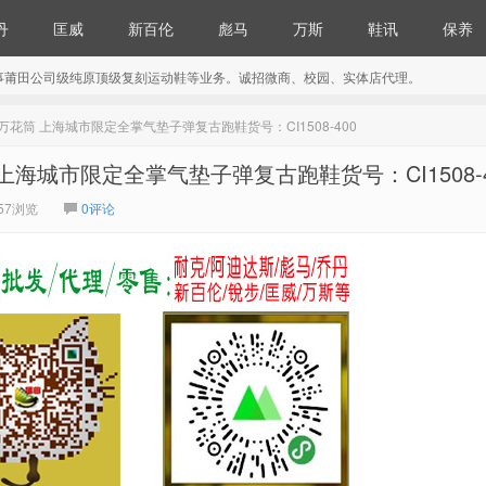
丹
匡威
新百伦
彪马
万斯
鞋讯
保养
事莆田公司级纯原顶级复刻运动鞋等业务。诚招微商、校园、实体店代理。
scope 青云万花筒 上海城市限定全掌气垫子弹复古跑鞋货号：CI1508-400
 青云万花筒 上海城市限定全掌气垫子弹复古跑鞋货号：CI1508-
57浏览
0评论