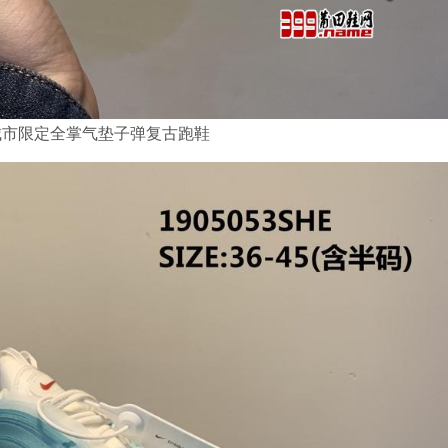
万花筒 上海城市限定全掌气垫子弹复古跑鞋