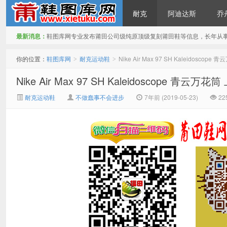
耐克
阿迪达斯
乔
最新消息：
鞋图库网专业发布莆田公司级纯原顶级复刻莆田鞋等信息，长年从
鞋图库网
你的位置：
鞋图库网
耐克运动鞋
Nike Air Max 97 SH Kaleido
>
>
Nike Air Max 97 SH Kaleidoscope
耐克运动鞋
不做蠢事不会进步
7年前 (2019-05-23)
22