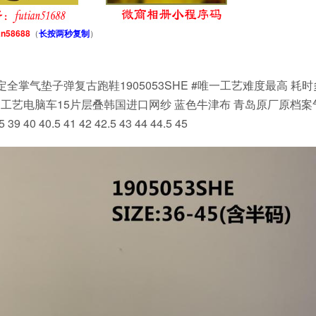
an58688
（
长按两秒复制
）
筒 上海城市限定全掌气垫子弹复古跑鞋1905053SHE #唯一工艺难度最高 耗
高工艺电脑车15片层叠韩国进口网纱 蓝色牛津布 青岛原厂原档案
40 40.5 41 42 42.5 43 44 44.5 45