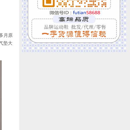
时多月原
气垫大