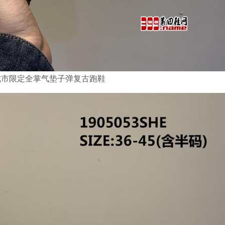
万花筒 上海城市限定全掌气垫子弹复古跑鞋