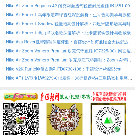
Nike Air Zoom Pegasus 42 耐克网面透气轻便耐磨跑鞋 IB1881-002
Nike Air Force 1 马年限定翠绿杏红深度解析：生肖色彩美学与原楦工艺的收藏之道
Nike Air Force 1 Shadow 轻量增高设计解析：四厘米隐形增高与时尚叠搭美学全指南
Nike Air Force 1 暴力熊联名款深度解析：北卡蓝双钩设计与收藏级工艺全指南
Nike Ava Rover低帮跑鞋深度评测：百搭设计如何兼顾全天候舒适与都市轻运动
Nike Air Zoom Vomero Premium耐克气垫跑鞋 IO7325-001 网面透气缓震厚底男女款
Nike Air Zoom Vomero Premium 耐克厚底气垫跑鞋：Zoom Air科技与React泡棉
Nike V2K Runtekk复古跑鞋FD0736-108：千禧设计+增高5cm
Nike AF1 LV联名LW9279-013发售！米棕棋盘格+三重防盗扣重释奢潮基因