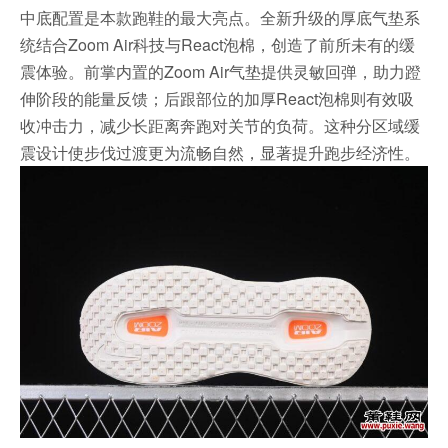
中底配置是本款跑鞋的最大亮点。全新升级的厚底气垫系
统结合Zoom Air科技与React泡棉，创造了前所未有的缓
震体验。前掌内置的Zoom Air气垫提供灵敏回弹，助力蹬
伸阶段的能量反馈；后跟部位的加厚React泡棉则有效吸
收冲击力，减少长距离奔跑对关节的负荷。这种分区域缓
震设计使步伐过渡更为流畅自然，显著提升跑步经济性。