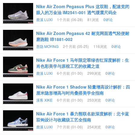
Nike Air Zoom Pegasus Plus 这双鞋，配速党闭
眼入的万金油 IM2541-001 透气缓震尺码全
鹿溪 LUXI
1个月前 (06-28)
81浏览
0评论
Nike Air Zoom Pegasus 42 耐克网面透气轻便耐
磨跑鞋 IB1881-002
墨隐 MOYING
2个月前 (05-25)
116浏览
0评论
Nike Air Force 1 马年限定翠绿杏红深度解析：生
肖色彩美学与原楦工艺的收藏之道
鹿溪 LUXI
6个月前 (01-30)
299浏览
0评论
Nike Air Force 1 Shadow 轻量增高设计解析：四
厘米隐形增高与时尚叠搭美学全指南
溪客 XIKE
6个月前 (01-30)
253浏览
0评论
Nike Air Force 1 暴力熊联名款深度解析：北卡蓝
双钩设计与收藏级工艺全指南
鹿溪 LUXI
7个月前 (01-06)
254浏览
0评论