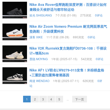
Nike Ava Rover低帮跑鞋深度评测：百搭设计如何
兼顾全天候舒适与都市轻运动
拾光 SHIGUANG
7个月前 (01-06)
275浏览
0评论
Nike Air Zoom Vomero Premium 耐克网面厚底气
垫跑鞋：升级缓震科技
溪客 XIKE
11个月前 (08-28)
690浏览
0评论
Nike V2K Runtekk复古跑鞋FD0736-108：千禧设
计+增高5cm
墨隐 MOYING
1年前 (2025-07-15)
542浏览
0评论
Nike AF1 LV联名LW9279-013发售！米棕棋盘格
+三重防盗扣重释奢潮基因
闻道 WENDAO
1年前 (2025-07-11)
626浏览
0评
论
1
2
3
4
5
...
下一页