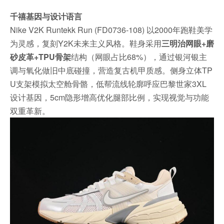
千禧基因与设计语言
Nike V2K Runtekk Run (FD0736-108) 以2000年跑鞋美学
为灵感，复刻Y2K未来主义风格。鞋身采用
三明治网眼+磨
砂皮革+TPU骨架
结构（网眼占比68%），通过银河银主
调与氧化做旧中底碰撞，营造复古机甲质感。侧身立体TP
U支架模拟太空舱骨骼，低帮流线轮廓呼应巴黎世家3XL
设计基因，5cm隐形增高优化腿部比例，实现视觉与功能
双重革新。