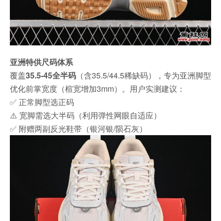
亚洲特供尺码体系
覆盖
35.5-45全半码
（含35.5/44.5稀缺码），专为亚洲脚型
优化前掌宽度（楦宽增加3mm）。用户实测建议：
✅ 正常脚型选正码
⚠️ 宽脚需选大半码（利用弹性网眼自适应）
✅ 附赠两副反光鞋带（银河银/陨石灰）