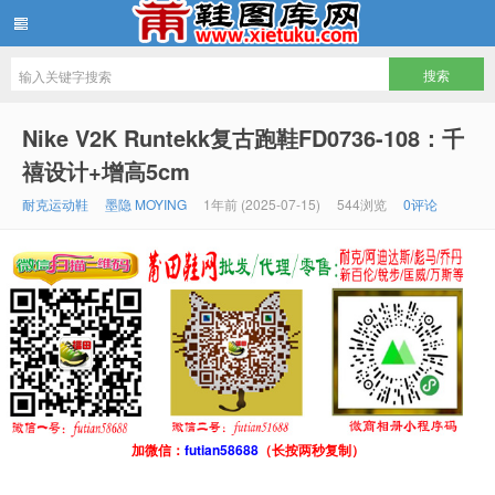
鞋图库网
Nike V2K Runtekk复古跑鞋FD0736-108：千
禧设计+增高5cm
耐克运动鞋
墨隐 MOYING
1年前 (2025-07-15)
544浏览
0评论
加微信：
futian58688
（长按两秒复制）