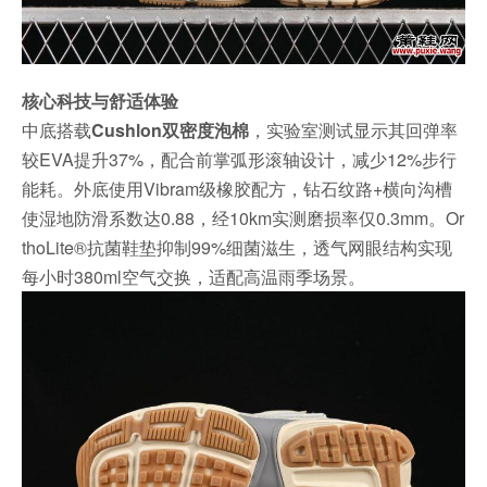
核心科技与舒适体验
中底搭载
Cushlon双密度泡棉
，实验室测试显示其回弹率
较EVA提升37%，配合前掌弧形滚轴设计，减少12%步行
能耗。外底使用Vibram级橡胶配方，钻石纹路+横向沟槽
使湿地防滑系数达0.88，经10km实测磨损率仅0.3mm。Or
thoLite®抗菌鞋垫抑制99%细菌滋生，透气网眼结构实现
每小时380ml空气交换，适配高温雨季场景。