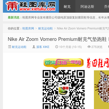
耐克
阿迪达斯
乔
最新消息：
鞋图库网专业发布莆田公司级纯原顶级复刻莆田鞋等信息，长年从
鞋图库网
你的位置：
鞋图库网
耐克运动鞋
Nike Air Zoom Vomero Premiu
>
>
Nike Air Zoom Vomero Premium耐克气
耐克运动鞋
溪客 XIKE
10个月前 (10-15)
275浏览