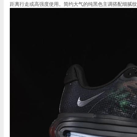
距离行走或高强度使用。简约大气的纯黑色主调搭配细腻纹