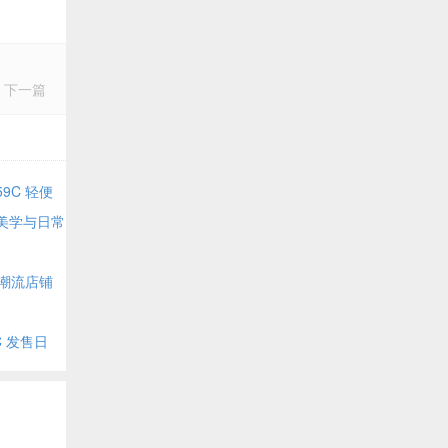
下一篇
59C 轻便
鸦美学与日常
国知名潮流店铺
79C 发售日