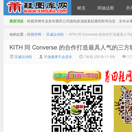
耐克
阿迪达斯
乔
最新消息：
鞋图库网专业发布莆田公司级纯原顶级复刻莆田鞋等信息，长年从
鞋图库网
你的位置：
鞋图库网
匡威运动鞋
KITH 同 Converse 的合作打造最具人气
>
>
KITH 同 Converse 的合作打造最具人气的三方联
匡威运动鞋
不做蠢事不会进步
7年前 (2019-11-09)
17