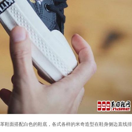
黑色的皮革鞋面搭配白色的鞋底，各式各样的米奇造型在鞋身侧边直线