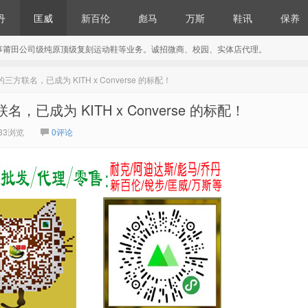
丹
匡威
新百伦
彪马
万斯
鞋讯
保养
事莆田公司级纯原顶级复刻运动鞋等业务。诚招微商、校园、实体店代理。
的三方联名，已成为 KITH x Converse 的标配！
名，已成为 KITH x Converse 的标配！
33浏览
0评论