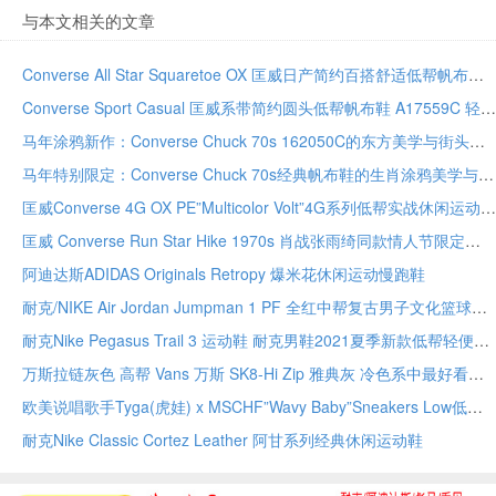
与本文相关的文章
Converse All Star Squaretoe OX 匡威日产简约百搭舒适低帮帆布鞋 1SF075
Converse Sport Casual 匡威系带简约圆头低帮帆布鞋 A17559C 轻便透气帆布鞋面硫化橡胶大底
马年涂鸦新作：Converse Chuck 70s 162050C的东方美学与街头潮流碰撞
马年特别限定：Converse Chuck 70s经典帆布鞋的生肖涂鸦美学与日常穿搭指南
匡威Converse 4G OX PE”Multicolor Volt”4G系列低帮实战休闲运动篮球鞋
匡威 Converse Run Star Hike 1970s 肖战张雨绮同款情人节限定
阿迪达斯ADIDAS Originals Retropy 爆米花休闲运动慢跑鞋
耐克/NIKE Air Jordan Jumpman 1 PF 全红中帮复古男子文化篮球鞋运动男鞋
耐克Nike Pegasus Trail 3 运动鞋 耐克男鞋2021夏季新款低帮轻便休闲训练鞋运动鞋跑步鞋
万斯拉链灰色 高帮 Vans 万斯 SK8-Hi Zip 雅典灰 冷色系中最好看的配色之一
欧美说唱歌手Tyga(虎娃) x MSCHF”Wavy Baby”Sneakers Low低帮休闲运动板鞋
耐克Nike Classic Cortez Leather 阿甘系列经典休闲运动鞋