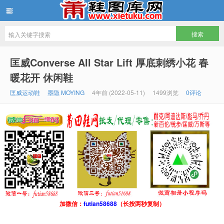
鞋图库网
匡威Converse All Star Lift 厚底刺绣小花 春
暖花开 休闲鞋
匡威运动鞋
墨隐 MOYING
4年前 (2022-05-11)
1499浏览
0评论
加微信：
futian58688
（长按两秒复制）