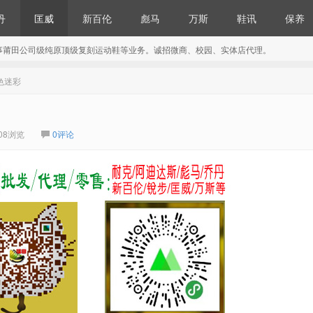
丹
匡威
新百伦
彪马
万斯
鞋讯
保养
事莆田公司级纯原顶级复刻运动鞋等业务。诚招微商、校园、实体店代理。
四色迷彩
08浏览
0评论