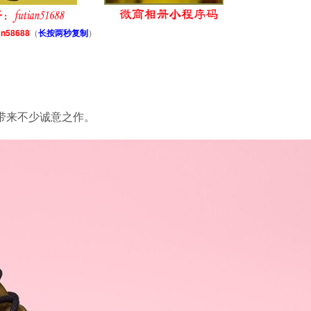
an58688
（
长按两秒复制
）
年带来不少诚意之作。