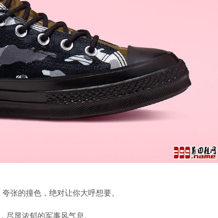
图释出，夸张的撞色，绝对让你大呼想要。
彩布，尽显浓郁的军事风气息。