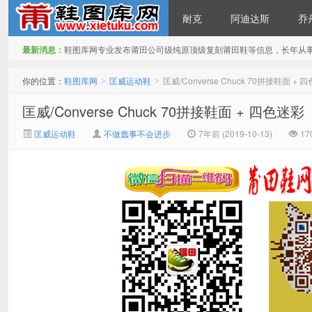
耐克
阿迪达斯
乔
最新消息：
鞋图库网专业发布莆田公司级纯原顶级复刻莆田鞋等信息，长年从
鞋图库网
你的位置：
鞋图库网
匡威运动鞋
匡威/Converse Chuck 70拼接鞋面 + 
>
>
匡威/Converse Chuck 70拼接鞋面 + 四色迷彩
匡威运动鞋
不做蠢事不会进步
7年前 (2019-10-13)
17