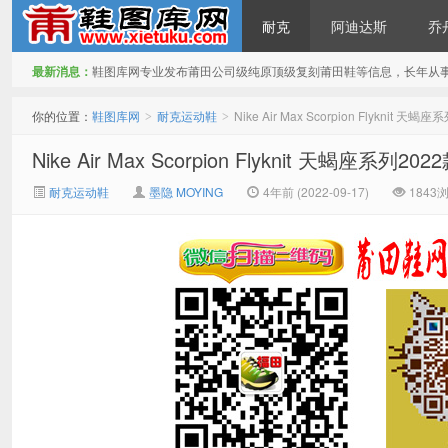
耐克
阿迪达斯
乔
最新消息：
鞋图库网专业发布莆田公司级纯原顶级复刻莆田鞋等信息，长年从
鞋图库网
你的位置：
鞋图库网
耐克运动鞋
Nike Air Max Scorpion Flyknit
>
>
Nike Air Max Scorpion Flyknit 天蝎座系
耐克运动鞋
墨隐 MOYING
4年前 (2022-09-17)
1843