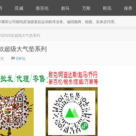
丹
匡威
新百伦
彪马
万斯
鞋讯
保养
事莆田公司级纯原顶级复刻运动鞋等业务。诚招微商、校园、实体店代理。
 天蝎座系列2022款超级大气垫系列
列2022款超级大气垫系列
浏览
0评论