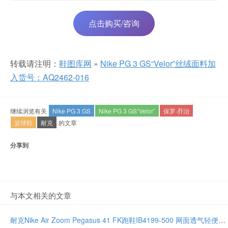
点击购买/咨询
转载请注明：
鞋图库网
»
Nike PG 3 GS“Velor”丝绒面料加
入货号：AQ2462-016
继续浏览有关
Nike PG 3 GS
Nike PG 3 GS“Velor”
保罗·乔治
篮球鞋
耐克
的文章
分享到
与本文相关的文章
耐克Nike Air Zoom Pegasus 41 FK跑鞋IB4199-500 网面透气轻便缓震耐磨男女运动鞋全尺码