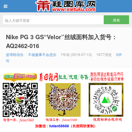
鞋图库网
Nike PG 3 GS“Velor”丝绒面料加入货号：
AQ2462-016
篮球鞋综合
不做蠢事不会进步
7年前 (2019-07-13)
1677浏览
0评
论
加微信：
futian58688
（长按两秒复制）