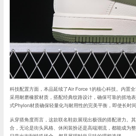
科技配置方面，本品延续了Air Force 1的核心科技
采用耐磨橡胶材质，搭配经典纹路设计，确保可靠的抓地表
式Phylon材质确保轻量化与耐用性的完美平衡，即使长时
从穿搭角度而言，这款联名鞋款展现出极强的搭配潜力。其
合，无论是街头风格、休闲装扮还是高端潮流，都能成为整
日常出街到特殊场合，都是展现时尚品味的理想选择。