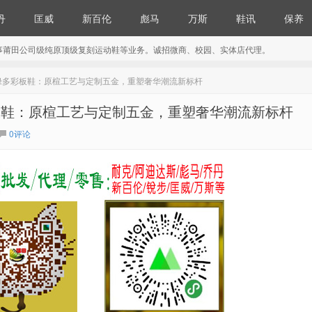
丹
匡威
新百伦
彪马
万斯
鞋讯
保养
事莆田公司级纯原顶级复刻运动鞋等业务。诚招微商、校园、实体店代理。
 古驰联名米军绿多彩板鞋：原楦工艺与定制五金，重塑奢华潮流新标杆
名米军绿多彩板鞋：原楦工艺与定制五金，重塑奢华潮流新标杆
0评论