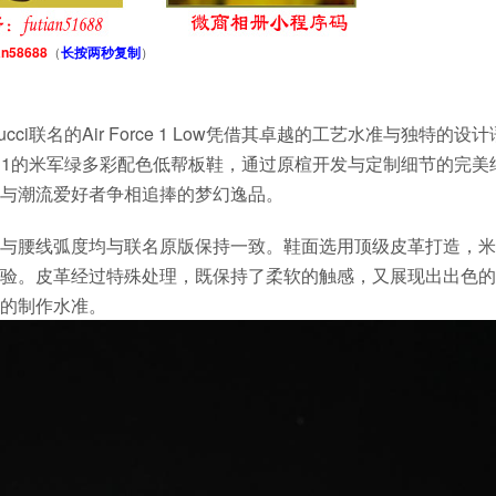
an58688
（
长按两秒复制
）
i联名的Air Force 1 Low凭借其卓越的工艺水准与独特的设
211的米军绿多彩配色低帮板鞋，通过原楦开发与定制细节的完美
与潮流爱好者争相追捧的梦幻逸品。
与腰线弧度均与联名原版保持一致。鞋面选用顶级皮革打造，米
验。皮革经过特殊处理，既保持了柔软的触感，又展现出出色的
的制作水准。