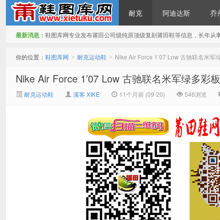
耐克
阿迪达斯
乔
最新消息：
鞋图库网专业发布莆田公司级纯原顶级复刻莆田鞋等信息，长年从
鞋图库网
你的位置：
鞋图库网
耐克运动鞋
Nike Air Force 1’07 Low
>
>
Nike Air Force 1’07 Low 古驰联
耐克运动鞋
溪客 XIKE
11个月前 (09-20)
546浏览