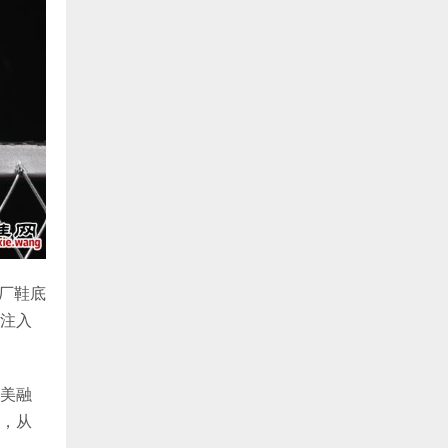
原厂鞋底
注入
美融
，从