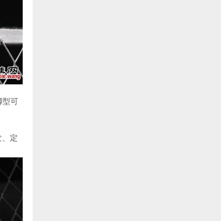
脚型可
发、定