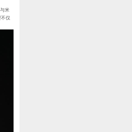
与米
理不仅