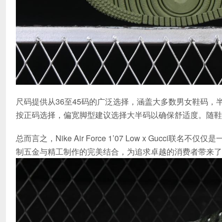
尺码提供从36至45码的广泛选择，涵盖大多数男女鞋码，
按正码选择，偏宽脚型建议选择大半码以确保舒适度。随鞋
总而言之，Nike Air Force 1’07 Low x Gu
制五金与精工制作的完美结合，为追求卓越的消费者带来了