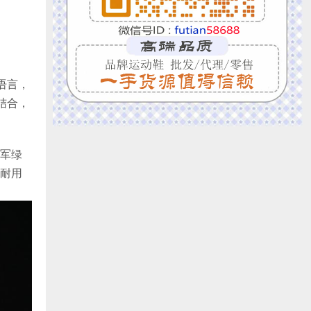
计语言，
结合，
军绿
耐用