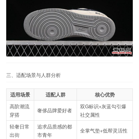
三、适配场景与人群分析
适用场景
适配人群
核心优势
高阶潮流
双G标识+灰蓝勾引爆
奢侈品牌爱好者
穿搭
社交属性
轻奢日常
追求品质感的都
全掌气垫+低帮灵活性
出街
市青年