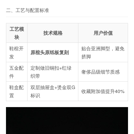
二、工艺与配置标准
工艺模
技术规格
用户价值
块
鞋楦开
贴合亚洲脚型，避免
原楦头原纸板复刻
发
挤脚
五金配
定制做旧铜扣+红绿
奢侈品级细节质感
件
织带
鞋盒配
双层抽屉盒+烫金双G
收藏附加值提升40%
置
标识