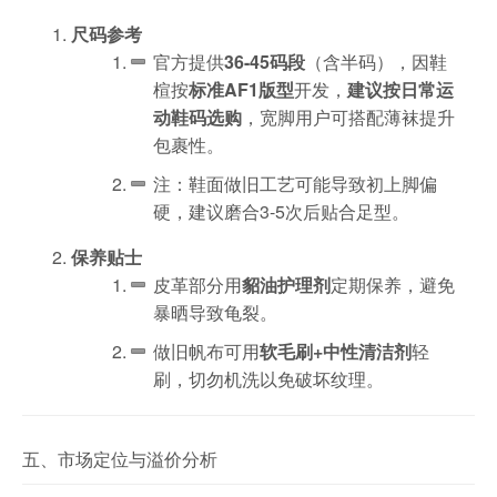
尺码参考
官方提供
36-45码段
（含半码），因鞋
楦按
标准AF1版型
开发，
建议按日常运
动鞋码选购
，宽脚用户可搭配薄袜提升
包裹性。
注：鞋面做旧工艺可能导致初上脚偏
硬，建议磨合3-5次后贴合足型。
保养贴士
皮革部分用
貂油护理剂
定期保养，避免
暴晒导致龟裂。
做旧帆布可用
软毛刷+中性清洁剂
轻
刷，切勿机洗以免破坏纹理。
五、市场定位与溢价分析