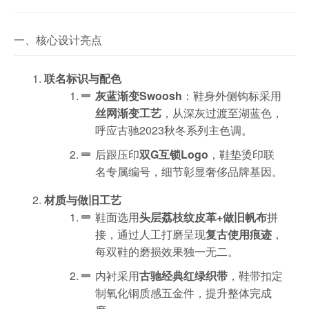
一、核心设计亮点
联名标识与配色
灰蓝渐变Swoosh
：鞋身外侧钩标采用
丝网渐变工艺
，从深灰过渡至湖蓝色，
呼应古驰2023秋冬系列主色调。
后跟压印
双G互锁Logo
，鞋垫烫印联
名专属编号，细节彰显奢侈品牌基因。
材质与做旧工艺
鞋面选用
头层荔枝纹皮革+做旧帆布
拼
接，通过人工打磨呈现
复古使用痕迹
，
每双鞋的磨损效果独一无二。
内衬采用
古驰经典红绿织带
，鞋带扣定
制氧化铜质感五金件，提升整体完成