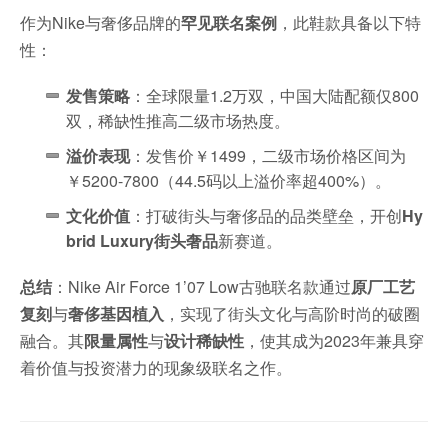
作为Nike与奢侈品牌的
罕见联名案例
，此鞋款具备以下特
性：
发售策略
：全球限量1.2万双，中国大陆配额仅800
双，稀缺性推高二级市场热度。
溢价表现
：发售价￥1499，二级市场价格区间为
￥5200-7800（44.5码以上溢价率超400%）。
文化价值
：打破街头与奢侈品的品类壁垒，开创
Hy
brid Luxury街头奢品
新赛道。
总结
：Nike Air Force 1’07 Low古驰联名款通过
原厂工艺
复刻
与
奢侈基因植入
，实现了街头文化与高阶时尚的破圈
融合。其
限量属性
与
设计稀缺性
，使其成为2023年兼具穿
着价值与投资潜力的现象级联名之作。