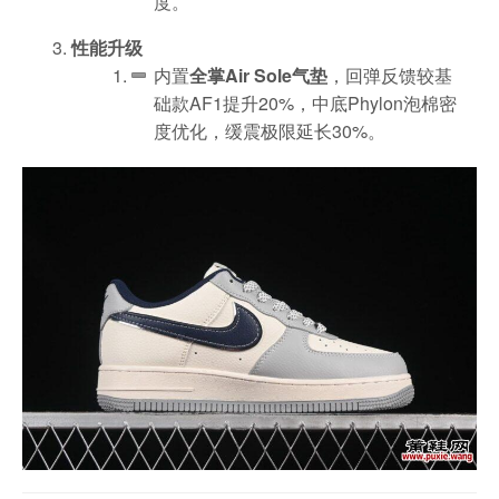
度。
性能升级
内置
全掌Air Sole气垫
，回弹反馈较基
础款AF1提升20%，中底Phylon泡棉密
度优化，缓震极限延长30%。