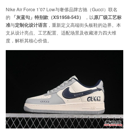
Nike Air Force 1’07 Low与奢侈品牌古驰（Gucci）联名
的
「灰蓝勾」特别款（XS1958-543）
，以
原厂级工艺标
准
与
定制化设计语言
，重新定义高端街头板鞋的边界。本
文从设计亮点、工艺配置、适配场景及收藏潜力四大维
度，解析其核心价值。