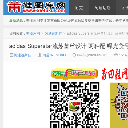
耐克
阿迪达斯
乔
最新消息：
鞋图库网专业发布莆田公司级纯原顶级复刻莆田鞋等信息，长年从
鞋图库网
你的位置：
鞋图库网
阿迪达斯鞋
adidas Superstar流苏蕾丝设计 两种配
>
>
adidas Superstar流苏蕾丝设计 两种配 曝光货号
阿迪达斯鞋
闻道 WENDAO
6年前 (2020-05-13)
151