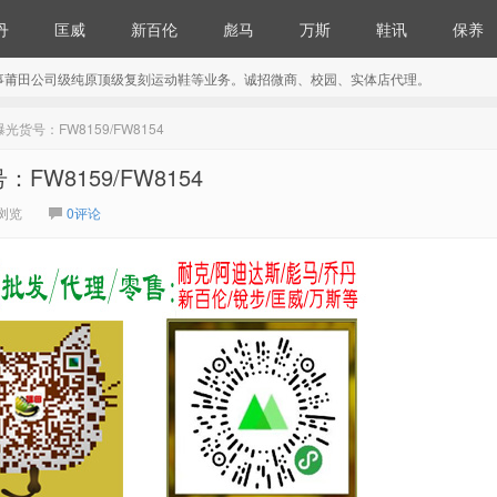
丹
匡威
新百伦
彪马
万斯
鞋讯
保养
事莆田公司级纯原顶级复刻运动鞋等业务。诚招微商、校园、实体店代理。
 曝光货号：FW8159/FW8154
：FW8159/FW8154
4浏览
0评论