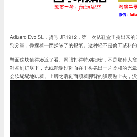
微信
：
futi
Adizero Evo SL，货号 JR1912，第一次从鞋
到分量，像捏着一团揉皱了的报纸。这种轻不是偷工减料的
鞋面这块值得凑近了看。网眼打得特别细密，不是那种大窟
鞋举到灯底下，光线能穿过鞋面在里头晃出一片柔和的光晕
会软塌塌地趴着。上脚之后鞋面顺着脚背的弧度贴上去，没