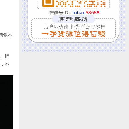
乎感觉不
。把
，不