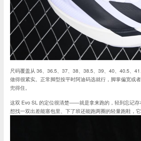
尺码覆盖从 36、36.5、37、38、38.5、39、40、40.5、
做得很紧实。正常脚型按平时阿迪码选就行，脚掌偏宽或者
兜得住。
这双 Evo SL 的定位很清楚——就是拿来跑的，轻到
想找一双出差能塞包里、下了班还能跑两圈的轻量跑鞋，它