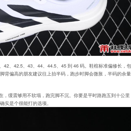
41、42、42.5、43、44、44.5、45 到 46 码。鞋楦标准偏修长，
脚背偏高的朋友建议往上抬半码，跑步时脚会微胀，半码的余量
忘记存在，缓震够用不软塌，跑完脚不沉。你要是平时路跑五到十公里
确实是个很能打的选项。