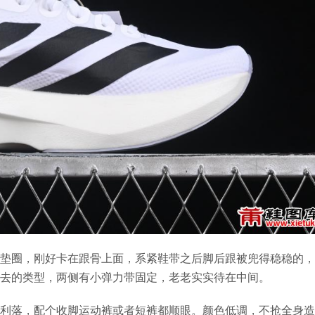
垫圈，刚好卡在跟骨上面，系紧鞋带之后脚后跟被兜得稳稳的，
去的类型，两侧有小弹力带固定，老老实实待在中间。
利落，配个收脚运动裤或者短裤都顺眼。颜色低调，不抢全身造