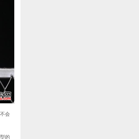
不会
型的