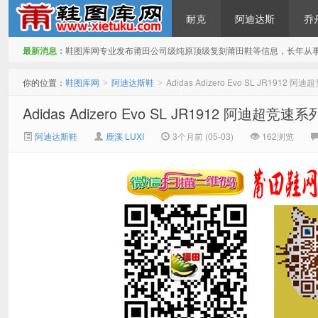
耐克
阿迪达斯
乔
最新消息：
鞋图库网专业发布莆田公司级纯原顶级复刻莆田鞋等信息，长年从
鞋图库网
你的位置：
鞋图库网
阿迪达斯鞋
Adidas Adizero Evo SL JR19
>
>
Adidas Adizero Evo SL JR1912 阿迪
阿迪达斯鞋
鹿溪 LUXI
3个月前 (05-03)
162浏览