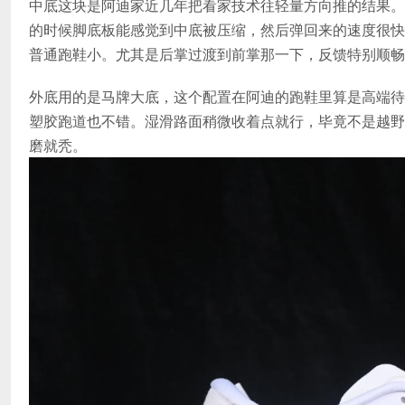
中底这块是阿迪家近几年把看家技术往轻量方向推的结果。不
的时候脚底板能感觉到中底被压缩，然后弹回来的速度很快
普通跑鞋小。尤其是后掌过渡到前掌那一下，反馈特别顺畅
外底用的是马牌大底，这个配置在阿迪的跑鞋里算是高端待
塑胶跑道也不错。湿滑路面稍微收着点就行，毕竟不是越野
磨就秃。