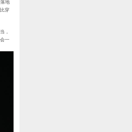
。落地
比穿
当，
会一