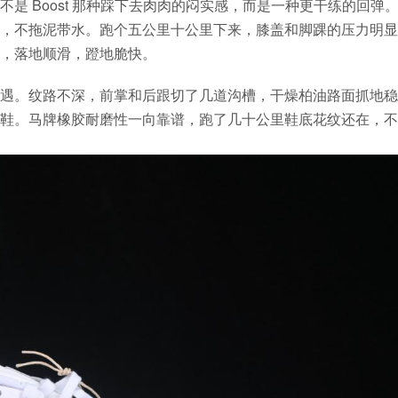
是 Boost 那种踩下去肉肉的闷实感，而是一种更干练的回弹
，不拖泥带水。跑个五公里十公里下来，膝盖和脚踝的压力明显
，落地顺滑，蹬地脆快。
遇。纹路不深，前掌和后跟切了几道沟槽，干燥柏油路面抓地稳
鞋。马牌橡胶耐磨性一向靠谱，跑了几十公里鞋底花纹还在，不