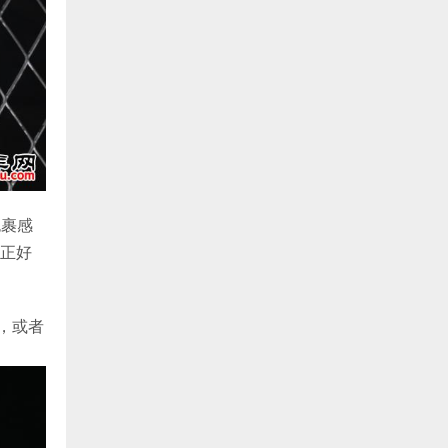
包裹感
正好
，或者