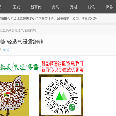
丹
匡威
新百伦
彪马
万斯
鞋讯
保养
事莆田公司级纯原顶级复刻运动鞋等业务。诚招微商、校园、实体店代理。
12 阿迪超竞速系列超轻透气缓震跑鞋
超竞速系列超轻透气缓震跑鞋
0评论