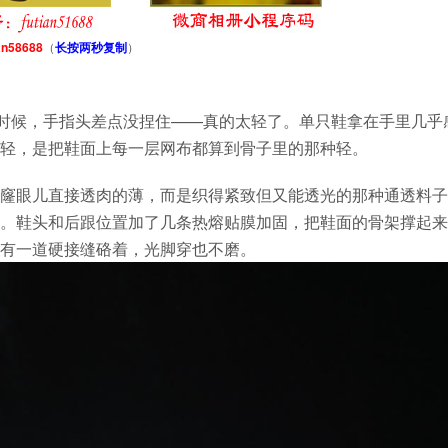
an58688
（
长按两秒复制
）
盒里拎出来的时候，手指头差点没捏住——真的太轻了。单只鞋拿在手里几
轻，是把鞋面上每一层网布都算到骨子里的那种轻。
窿眼儿直接透肉的薄，而是织得紧致但又能透光的那种通透料子
。鞋头和后跟位置加了几条热熔贴膜加固，把鞋面的骨架撑起来
有一道硬接缝硌着，光脚穿也不磨。