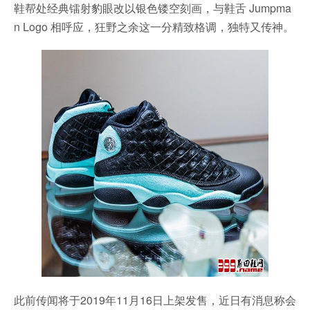
鞋帮处经典镭射豹眼改以银色镂空刻画，与鞋舌 Jumpma
n Logo 相呼应，狂野之余这一分精致格调，独特又传神。
此前传闻将于2019年11月16日上架发售，近日有消息称会