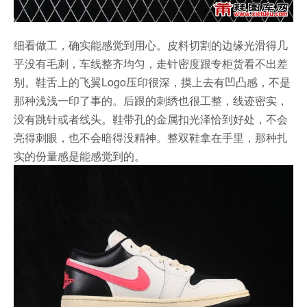
细看做工，确实能感觉到用心。皮料切割的边缘光滑得几
乎没有毛刺，车线整齐均匀，走针密度跟专柜货看不出差
别。鞋舌上的飞翼Logo压印很深，摸上去有凹凸感，不是
那种浅浅一印了事的。后跟的刺绣也很工整，线迹密实，
没有跳针或者线头。鞋带孔的金属扣光泽恰到好处，不会
亮得刺眼，也不会暗得没精神。整双鞋拿在手里，那种扎
实的份量感是能感觉到的。