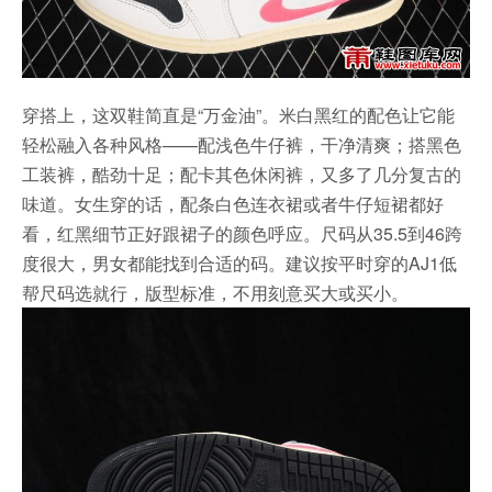
穿搭上，这双鞋简直是“万金油”。米白黑红的配色让它能
轻松融入各种风格——配浅色牛仔裤，干净清爽；搭黑色
工装裤，酷劲十足；配卡其色休闲裤，又多了几分复古的
味道。女生穿的话，配条白色连衣裙或者牛仔短裙都好
看，红黑细节正好跟裙子的颜色呼应。尺码从35.5到46跨
度很大，男女都能找到合适的码。建议按平时穿的AJ1低
帮尺码选就行，版型标准，不用刻意买大或买小。