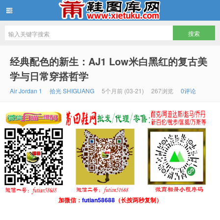
鞋图库网
经典配色的新生：AJ1 Low米白黑红的复古美
学与日常穿搭哲学
Air Jordan 1
拾光 SHIGUANG
5个月前 (03-21)
267浏览
0评论
加微信：
futian58688
（长按两秒复制）