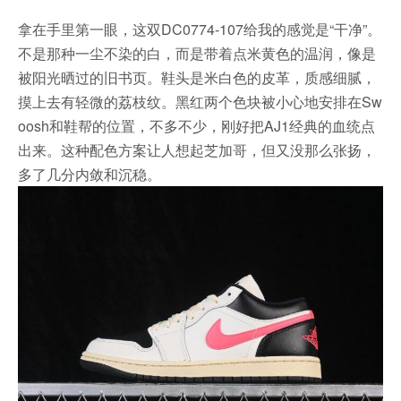
拿在手里第一眼，这双DC0774-107给我的感觉是“干净”。
不是那种一尘不染的白，而是带着点米黄色的温润，像是
被阳光晒过的旧书页。鞋头是米白色的皮革，质感细腻，
摸上去有轻微的荔枝纹。黑红两个色块被小心地安排在Sw
oosh和鞋帮的位置，不多不少，刚好把AJ1经典的血统点
出来。这种配色方案让人想起芝加哥，但又没那么张扬，
多了几分内敛和沉稳。