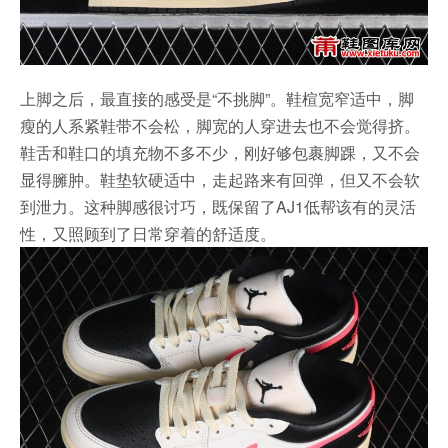
上脚之后，最直接的感受是“不挑脚”。鞋楦宽窄适中，脚
瘦的人系紧鞋带不会松，脚宽的人穿进去也不会觉得挤。
鞋舌和鞋口的填充物不多不少，刚好够包裹脚踝，又不会
显得臃肿。鞋垫软硬适中，走起路来有回弹，但又不会软
到泄力。这种脚感很讨巧，既保留了AJ1低帮该有的灵活
性，又照顾到了日常穿着的舒适度。