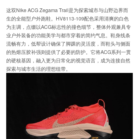
这双Nike ACG Zegama Trail是为探索城市与山野边界而
生的全能型户外跑鞋。HV8113-109配色采用清爽的白色
为主调，点缀以ACG标志性的撞色细节，整体外观兼具专
业户外装备的功能美学与都市穿着的简约气息。鞋身线条
流畅有力，低帮设计确保了脚踝的灵活度，而鞋头与侧面
的热熔压胶补强则提供了必要的防护。它将ACG系列一贯
的硬核基因，融入更为日常化的视觉语言，成为连接自然
探索与城市生活的理想纽带。