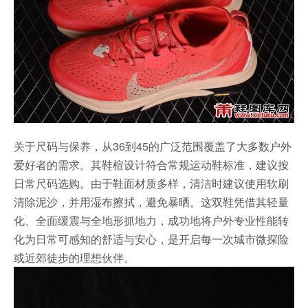
关于尺码与保养，从36到45的广泛范围覆盖了大多数户外
爱好者的需求。其鞋楦设计符合常规运动鞋标准，建议按
日常尺码选购。由于鞋面材质多样，清洁时建议使用软刷
清除泥沙，并用湿布擦拭，避免暴晒。这双鞋凭借其轻量
化、全面缓震与全地形抓地力，成功地将户外专业性能转
化为日常可感知的舒适与安心，是开启每一次城市微探险
或近郊徒步的理想伙伴。