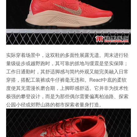
实际穿着场景中，这双鞋的多面性展露无遗。周末进行轻
量级徒步或越野跑时，其可靠的抓地与缓震是坚实保障；
工作日通勤时，其舒适脚感与简约外观又能完美融入日常
穿搭，搭配工装裤或牛仔裤毫无违和。React中底的柔软
度使其无需漫长磨合期，上脚即感舒适。它并非为技术性
极强的攀登设计，而是为那些偶尔需要偏离柏油路、探索
公园小径或郊野山路的都市探索者量身打造。