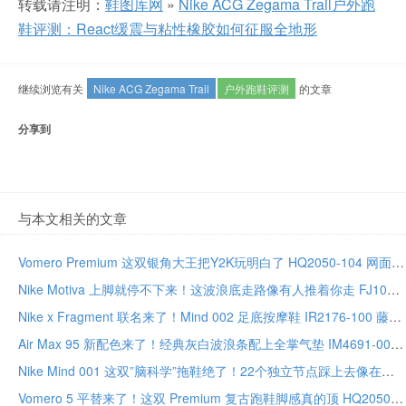
转载请注明：
鞋图库网
»
Nike ACG Zegama Trail户外跑
鞋评测：React缓震与粘性橡胶如何征服全地形
继续浏览有关
Nike ACG Zegama Trail
户外跑鞋评测
的文章
分享到
与本文相关的文章
Vomero Premium 这双银角大王把Y2K玩明白了 HQ2050-104 网面厚底双Zoom气垫尺码全
Nike Motiva 上脚就停不下来！这波浪底走路像有人推着你走 FJ1058-100 透气缓震
Nike x Fragment 联名来了！Mind 002 足底按摩鞋 IR2176-100 藤原浩盖章的恢复神器
Air Max 95 新配色来了！经典灰白波浪条配上全掌气垫 IM4691-001 版型正尺码全
Nike Mind 001 这双”脑科学”拖鞋绝了！22个独立节点踩上去像在做足底SPA HQ4307-101
Vomero 5 平替来了！这双 Premium 复古跑鞋脚感真的顶 HQ2050-600 网面透气尺码全