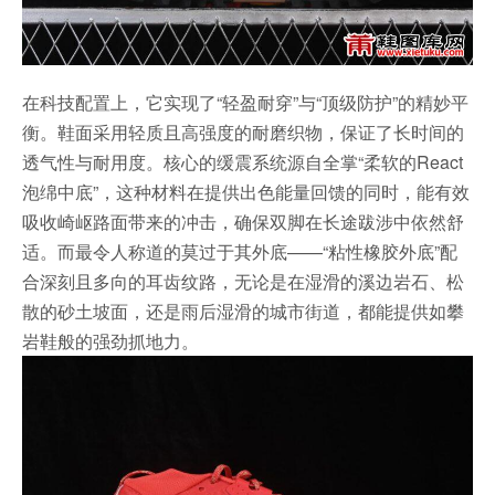
在科技配置上，它实现了“轻盈耐穿”与“顶级防护”的精妙平
衡。鞋面采用轻质且高强度的耐磨织物，保证了长时间的
透气性与耐用度。核心的缓震系统源自全掌“柔软的React
泡绵中底”，这种材料在提供出色能量回馈的同时，能有效
吸收崎岖路面带来的冲击，确保双脚在长途跋涉中依然舒
适。而最令人称道的莫过于其外底——“粘性橡胶外底”配
合深刻且多向的耳齿纹路，无论是在湿滑的溪边岩石、松
散的砂土坡面，还是雨后湿滑的城市街道，都能提供如攀
岩鞋般的强劲抓地力。