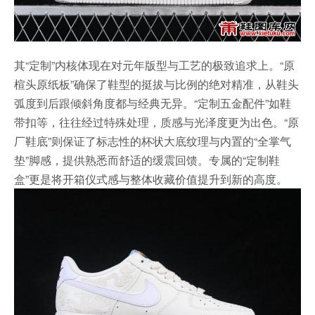
其“定制”内核体现在对元年版型与工艺的极致追求上。“原
楦头原纸板”确保了鞋型的挺拔与比例的绝对精准，从鞋头
弧度到后跟倾斜角度都与经典无异。“定制五金配件”如鞋
带扣等，往往经过特殊处理，质感与光泽度更为出色。“原
厂鞋底”则保证了标志性的杯状大底纹理与内置的“全掌气
垫”脚感，提供熟悉而舒适的缓震回馈。专属的“定制鞋
盒”更是将开箱仪式感与整体收藏价值提升到新的高度。