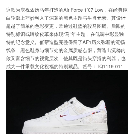
这款为庆祝农历马年打造的Air Force 1’07 Low，在经典纯
白轮廓上巧妙融入了深邃的黑色主题与生肖元素。其设计
超越了简单的色彩变更，常通过鞋垫的骏马图腾、后跟的
特别标识或暗纹皮革来体现“马”年主题，在低调中彰显独
特的纪念意义。低帮造型完整保留了AF1历久弥新的流畅
线条，黑色鞋身与细节处的金属质感点缀，营造出沉稳内
敛又富含细节的视觉层次，使其既是街头穿搭的利器，也
成为一件承载文化祝福的特别藏品。货号： IQ1119-011