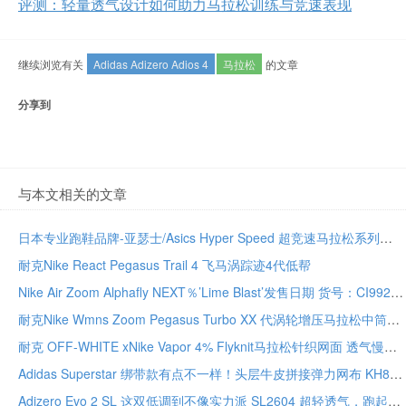
评测：轻量透气设计如何助力马拉松训练与竞速表现
继续浏览有关
Adidas Adizero Adios 4
马拉松
的文章
分享到
与本文相关的文章
日本专业跑鞋品牌-亚瑟士/Asics Hyper Speed 超竞速马拉松系列
耐克Nike React Pegasus Trail 4 飞马涡踪迹4代低帮
Nike Air Zoom Alphafly NEXT％’Lime Blast’发售日期 货号：CI9925-400
耐克Nike Wmns Zoom Pegasus Turbo XX 代涡轮增压马拉松中筒套脚休闲运动慢跑鞋 货号：AR4347-002
耐克 OFF-WHITE xNike Vapor 4% Flyknit马拉松针织网面 透气慢跑鞋 货号:AR4561-001
Adidas Superstar 绑带款有点不一样！头层牛皮拼接弹力网布 KH8210 经典贝壳头尺码全
Adizero Evo 2 SL 这双低调到不像实力派 SL2604 超轻透气，跑起来真不拖沓