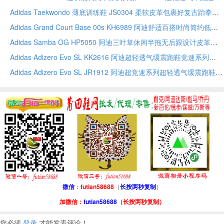
Adidas Taekwondo 薄底训练鞋 JS0304 柔软皮革包裹好复古跆拳道风黑白极简 尺码全
Adidas Grand Court Base 00s KH6989 阿迪舒适百搭时尚简约低帮休闲板鞋
Adidas Samba OG HP5050 阿迪三叶草休闲半拖无后跟设计皮革拼接鞋面生胶大底防滑耐磨一脚蹬
Adidas Adizero Evo SL KK2616 阿迪超轻透气缓震跑鞋竞速系列
Adidas Adizero Evo SL JR1912 阿迪超竞速系列超轻透气缓震跑鞋
微信
：
futian58688
（
长按两秒复制
）
加微信：
futian58688
（长按两秒复制）
您必须
登录
才能发表评论！