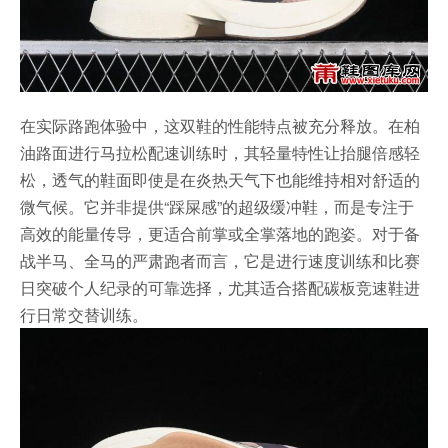
在实际路跑体验中，这双鞋的性能特点被充分释放。在柏
油路面进行马拉松配速训练时，其轻量特性让抬腿倍感轻
松，透气的鞋面即使是在炎热天气下也能维持相对舒适的
微气候。它并非提供“踩屎感”的超级缓冲鞋，而是专注于
高效的能量传导，更适合前掌或全掌落地的跑姿。对于备
战半马、全马的严肃跑者而言，它是进行速度训练和比赛
日突破个人纪录的可靠选择，尤其适合搭配碳板竞速鞋进
行日常交替训练。