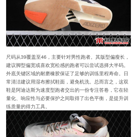
尺码从39覆盖至46，主要针对男性跑者。其版型偏瘦长，
建议脚型偏宽或喜欢宽松感的跑者可以尝试选择大半码。
外底关键区域的耐磨橡胶保证了足够的训练里程寿命。日
常清洁建议用湿布擦拭鞋面，避免机洗。总而言之，这双
鞋是阿迪达斯为速度型跑者交出的一份专注答卷，它在轻
量化、响应性与必要保护之间取得了出色平衡，是提升训
练质量的得力工具。