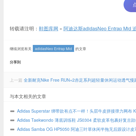
转载请注明：
鞋图库网
»
阿迪达斯adidasNeo Entrap
继续浏览有关
adidasNeo Entrap Mid
的文章
分享到
上一篇
全新耐克Nike Free RUN+2赤足系列超轻量休闲运动透气慢
与本文相关的文章
Adidas Superstar 绑带款有点不一样！头层牛皮拼接弹力网布 K
经典贝壳头尺码全
Adidas Taekwondo 薄底训练鞋 JS0304 柔软皮革包裹好复古
黑白极简 尺码全
Adidas Samba OG HP5050 阿迪三叶草休闲半拖无后跟设计