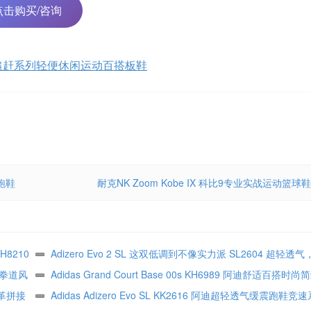
点击购买/咨询
 Mid 追赶系列轻便休闲运动百搭板鞋
跑鞋
耐克NK Zoom Kobe IX 科比9专业实战运动篮球鞋
H8210
Adizero Evo 2 SL 这双低调到不像实力派 SL2604 超轻
跆拳道风
不拖沓
Adidas Grand Court Base 00s KH6989 阿迪舒适百搭
皮革拼接
闲板鞋
Adidas Adizero Evo SL KK2616 阿迪超轻透气缓震跑鞋竞