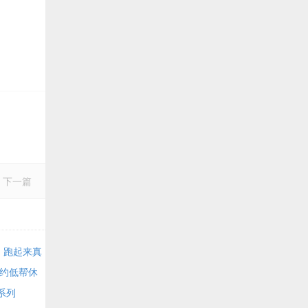
下一篇
透气，跑起来真
时尚简约低帮休
速系列