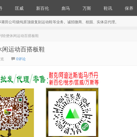
丹
匡威
新百伦
彪马
万斯
鞋讯
保养
事莆田公司级纯原顶级复刻运动鞋等业务。诚招微商、校园、实体店代理。
 追赶系列轻便休闲运动百搭板鞋
列轻便休闲运动百搭板鞋
浏览
0评论