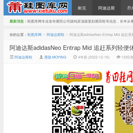
耐克
阿迪达斯
乔
最新消息：
鞋图库网专业发布莆田公司级纯原顶级复刻莆田鞋等信息，长年从
鞋图库网
你的位置：
鞋图库网
阿迪达斯鞋
阿迪达斯adidasNeo Entrap Mid
>
>
阿迪达斯adidasNeo Entrap Mid 追赶系
阿迪达斯鞋
墨隐 MOYING
4年前 (2022-12-16)
1292