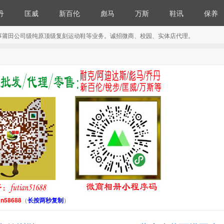
丹
匡威
新百伦
彪马
万斯
鞋讯
保养
事莆田公司级纯原顶级复刻运动鞋等业务。诚招微商、校园、实体店代理。
an58688
（
长按两秒复制
）