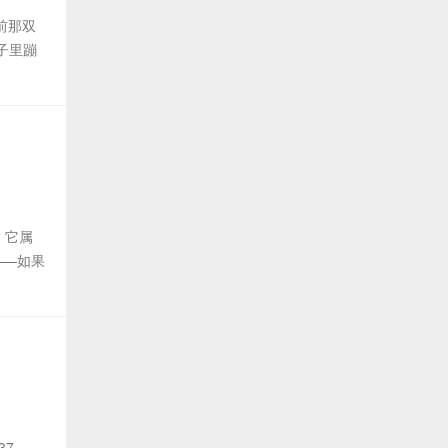
前那双
子里蹦
，它属
——如果
37-