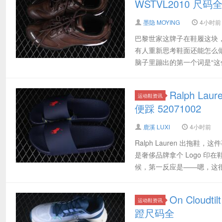
WSTVL2010 尺码
墨隐 MOYING
4小时前
巴黎世家这牌子在鞋履这块，向
有人重新思考鞋面还能怎么做。
脑子里蹦出的第一个词是“这什
Ralph 
运动鞋资讯
便踩 52071002
鹿溪 LUXI
4小时前
Ralph Lauren 出
是奢侈品牌拿个 Logo 印
候，第一反应是——嗯，这很 Ra
On Clo
运动鞋资讯
蹬尺码全