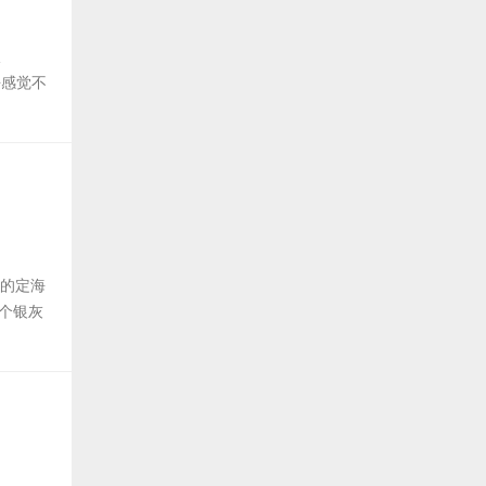
双
乎感觉不
1
”的定海
那个银灰