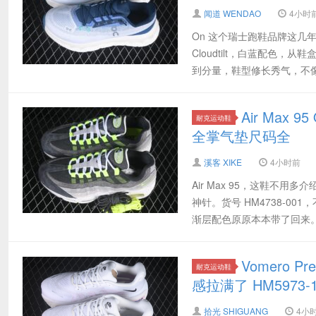
闻道 WENDAO
4小时
On 这个瑞士跑鞋品牌这
Cloudtilt，白蓝配
到分量，鞋型修长秀气，不像
Air Max
耐克运动鞋
全掌气垫尺码全
溪客 XIKE
4小时前
Air Max 95，这鞋不
神针。货号 HM4738-0
渐层配色原原本本带了回来。打
Vomero
耐克运动鞋
感拉满了 HM5973-1
拾光 SHIGUANG
4小