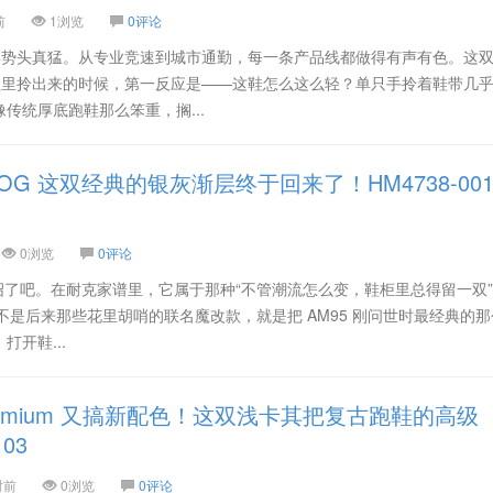
前
1浏览
0评论
几年势头真猛。从专业竞速到城市通勤，每一条产品线都做得有声有色。这
色，从鞋盒里拎出来的时候，第一反应是——这鞋怎么这么轻？单只手拎着鞋带几
传统厚底跑鞋那么笨重，搁...
 95 OG 这双经典的银灰渐层终于回来了！HM4738-00
0浏览
0评论
用多介绍了吧。在耐克家谱里，它属于那种“不管潮流怎么变，鞋柜里总得留一双
01，不是后来那些花里胡哨的联名魔改款，就是把 AM95 刚问世时最经典的
开鞋...
 Premium 又搞新配色！这双浅卡其把复古跑鞋的高级
03
时前
0浏览
0评论