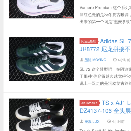
Vomero Premium
酒红色走的是秋冬复古暖调，
出来的第一个词是“燕麦拿铁”
Adidas
阿迪达斯鞋
JR8772 尼龙拼
墨隐 MOYING
4小时前
SL 72 这个鞋型吧，在
于那种“你穿得越久越觉得它
说上一双走的是沉稳复古路线
TS x A
Air Jordan 1
DZ4137-106 全
鹿溪 LUXI
4小时前
Travis Scott 和 Air