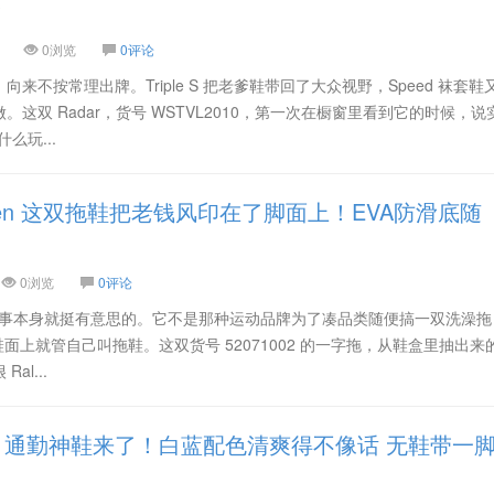
全
0浏览
0评论
来不按常理出牌。Triple S 把老爹鞋带回了大众视野，Speed 袜套鞋
这双 Radar，货号 WSTVL2010，第一次在橱窗里看到它的时候，说
么玩...
Lauren 这双拖鞋把老钱风印在了脚面上！EVA防滑底随
0浏览
0评论
拖鞋，这件事本身就挺有意思的。它不是那种运动品牌为了凑品类随便搞一双洗澡
在鞋面上就管自己叫拖鞋。这双货号 52071002 的一字拖，从鞋盒里抽出来
l...
udtilt 通勤神鞋来了！白蓝配色清爽得不像话 无鞋带一