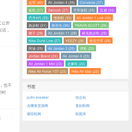
低帮 (40)
Air Jordan 4 (39)
Converse (37)
板鞋 (37)
Swoosh (37)
空军板鞋 (35)
匡威 (34)
乔丹4代 (33)
慢跑鞋 (33)
Air Jordan 1 Low (33)
又让所
跑步鞋 (31)
新百伦 (30)
TRAVIS SCOTT (29)
实话，
椰子 (28)
Air Jordan 11 (28)
耐克跑步鞋 (28)
Nike Dunk Low (27)
YEEZY (26)
耐克空军 (26)
阿迪 (25)
Air Jordan 3 (25)
球鞋 (25)
Jordan Brand (24)
Air Jordan 6 (23)
Air Jordan 1 Mid (23)
老爹鞋 (23)
Nike Air Force 1'07 (23)
Nike Air Max (22)
拖，也不
书签
的时
putin sneaker
优企站
去哪拿货源网
复刻鞋网
莆田鞋网
鞋图库
脚