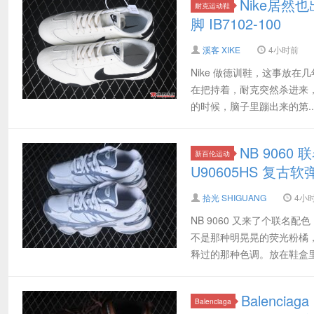
Nike居然也
耐克运动鞋
脚 IB7102-100
溪客 XIKE
4小时前
Nike 做德训鞋，这事放
在把持着，耐克突然杀进来，确实有
的时候，脑子里蹦出来的第..
NB 906
新百伦运动
U90605HS 复古
拾光 SHIGUANG
4小
NB 9060 又来了个联名
不是那种明晃晃的荧光粉橘
释过的那种色调。放在鞋盒里
Balenci
Balenciaga