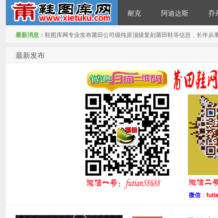
耐克
阿迪达斯
乔
最新消息：
鞋图库网专业发布莆田公司级纯原顶级复刻莆田鞋等信息，长年从
鞋图库网
最新发布
微信
：
futi