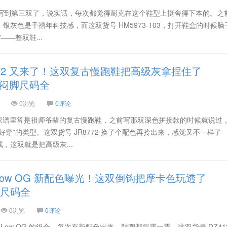
 这个系列写到第三双了，说实话，每次都觉得耐克在这个鞋型上挺舍得下本的。之
银灰色是千禧年科技感，而这双货号 HM5973-103，打开鞋盒的时候脑
——整双鞋...
 SL 72 又来了！这双复古慢跑鞋把高级灰拿捏住了
接不闷脚尺码全
0浏览
0评论
阿迪家谱里算是祖师爷辈的复古慢跑鞋，之前写那双深色拼接款的时候就说过
好穿”的类型。这双货号 JR8772 换了个配色再拎出来，感觉又不一样了
，这双就是把高级灰...
J1 Low OG 新配色曝光！这双倒钩把摩卡色玩透了
头层尺码全
0浏览
0评论
 Jordan 1 Low OG 的组合，每次有新配色出来，鞋圈都得震一震。这双货号 DZ41