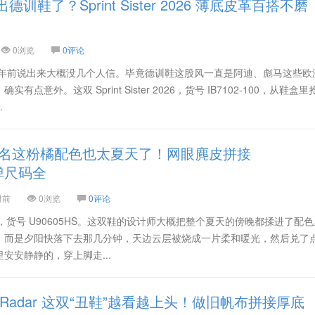
出德训鞋了？Sprint Sister 2026 薄底皮革百搭不磨
0浏览
0评论
在几年前说出来大概没几个人信。毕竟德训鞋这股风一直是阿迪、彪马这些欧
点意外。这双 Sprint Sister 2026，货号 IB7102-100，从鞋盒
.
0 联名这粉橘配色也太夏天了！网眼麂皮拼接
软弹尺码全
时前
0浏览
0评论
配色，货号 U90605HS。这双鞋的设计师大概把整个夏天的傍晚都揉进了配
，而是夕阳快落下去那几分钟，天边云层被烧成一片柔和暖光，然后兑了
安安静静的，穿上脚走...
aga Radar 这双“丑鞋”越看越上头！做旧帆布拼接厚底