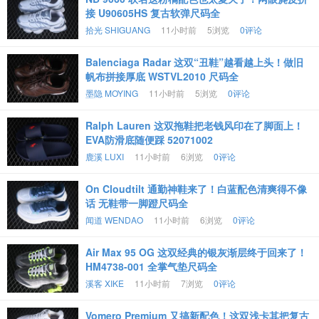
接 U90605HS 复古软弹尺码全
拾光 SHIGUANG
11小时前
5浏览
0评论
Balenciaga Radar 这双“丑鞋”越看越上头！做旧
帆布拼接厚底 WSTVL2010 尺码全
墨隐 MOYING
11小时前
5浏览
0评论
Ralph Lauren 这双拖鞋把老钱风印在了脚面上！
EVA防滑底随便踩 52071002
鹿溪 LUXI
11小时前
6浏览
0评论
On Cloudtilt 通勤神鞋来了！白蓝配色清爽得不像
话 无鞋带一脚蹬尺码全
闻道 WENDAO
11小时前
6浏览
0评论
Air Max 95 OG 这双经典的银灰渐层终于回来了！
HM4738-001 全掌气垫尺码全
溪客 XIKE
11小时前
7浏览
0评论
Vomero Premium 又搞新配色！这双浅卡其把复古