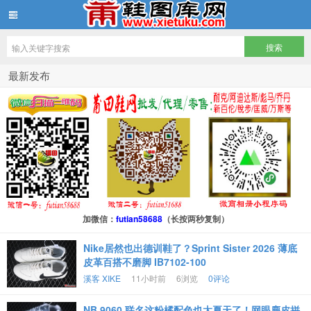
鞋图库网
最新发布
加微信：
futian58688
（长按两秒复制）
Nike居然也出德训鞋了？Sprint Sister 2026 薄底
皮革百搭不磨脚 IB7102-100
溪客 XIKE
11小时前
6浏览
0评论
NB 9060 联名这粉橘配色也太夏天了！网眼麂皮拼