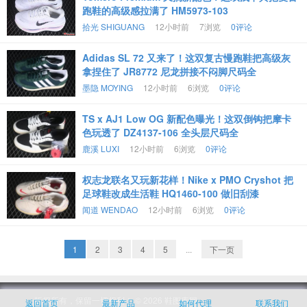
跑鞋的高级感拉满了 HM5973-103
拾光 SHIGUANG
12小时前
7浏览
0评论
Adidas SL 72 又来了！这双复古慢跑鞋把高级灰
拿捏住了 JR8772 尼龙拼接不闷脚尺码全
墨隐 MOYING
12小时前
6浏览
0评论
TS x AJ1 Low OG 新配色曝光！这双倒钩把摩卡
色玩透了 DZ4137-106 全头层尺码全
鹿溪 LUXI
12小时前
6浏览
0评论
权志龙联名又玩新花样！Nike x PMO Cryshot 把
足球鞋改成生活鞋 HQ1460-100 做旧刮漆
闻道 WENDAO
12小时前
6浏览
0评论
1
2
3
4
5
...
下一页
版权所有，保留一切权利！ © 2026
鞋图库网
返回首页
最新产品
如何代理
联系我们